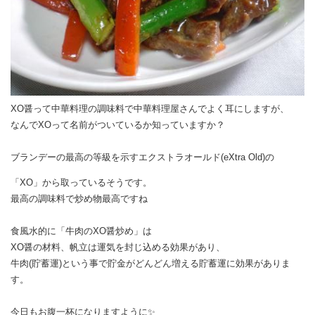
XO醤って中華料理の調味料で中華料理屋さんでよく耳にしますが、
なんでXOって名前がついているか知っていますか？
ブランデーの最高の等級を示すエクストラオールド(eXtra Old)の
「XO」から取っているそうです。
最高の調味料で炒め物最高ですね
食風水的に「牛肉のXO醤炒め」は
XO醤の材料、帆立は運気を封じ込める効果があり、
牛肉(貯蓄運)という事で​貯金がどんどん増える貯蓄運に効果がありま
す。
今日もお腹一杯になりますように✨